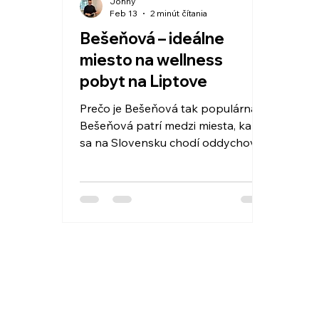
Johny
Feb 13
2 minút čítania
Bešeňová – ideálne
miesto na wellness
pobyt na Liptove
Prečo je Bešeňová tak populárna
Bešeňová patrí medzi miesta, kam
sa na Slovensku chodí oddychovať
už roky. A nie je to náhoda. Má
ideálnu polohu na Liptove — medzi
horami, blízko prírody, ale zároveň
s kvalitnou infraštruktúrou a
službami. Nie je to len o kúpalisku.
Je to o kombinácii termálnej vody,
výhľadov a možnosti na pár dní
úplne vypnúť. Termálna voda, ktorá
má zmysel aj mimo zimy Veľa ľudí
má wellness spojený len so