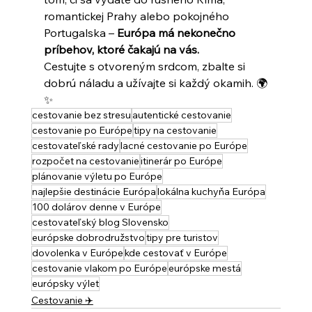
romantickej Prahy alebo pokojného 
Portugalska – 
Európa má nekonečno 
príbehov, ktoré čakajú na vás.
Cestujte s otvoreným srdcom, zbalte si 
dobrú náladu a užívajte si každý okamih. 🌍
✨
cestovanie bez stresu
autentické cestovanie
cestovanie po Európe
tipy na cestovanie
cestovateľské rady
lacné cestovanie po Európe
rozpočet na cestovanie
itinerár po Európe
plánovanie výletu po Európe
najlepšie destinácie Európa
lokálna kuchyňa Európa
100 dolárov denne v Európe
cestovateľský blog Slovensko
európske dobrodružstvo
tipy pre turistov
dovolenka v Európe
kde cestovať v Európe
cestovanie vlakom po Európe
európske mestá
európsky výlet
Cestovanie ✈️