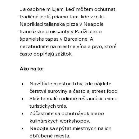
Ja osobne milujem, keď môžem ochutnať 
tradičné jedlá priamo tam, kde vznikli. 
Napríklad talianska pizza v Neapole, 
francúzske croissanty v Paríži alebo 
španielske tapas v Barcelone. A 
nezabudnite na miestne vína a pivo, ktoré 
často dopĺňajú zážitok.
Ako na to:
Navštívte miestne trhy, kde nájdete 
čerstvé suroviny a často aj street food.
Skúste malé rodinné reštaurácie mimo 
turistických trás.
Zúčastnite sa ochutnávok alebo 
kulinárskych workshopov.
Nebojte sa spýtať miestnych na ich 
obľúbené miesta.