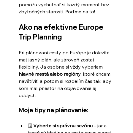
pomôžu vychutnať si každý moment bez 
zbytočných starostí. Poďme na to!
Ako na efektívne Europe 
Trip Planning
Pri plánovaní cesty po Európe je dôležité 
mať jasný plán, ale zároveň zostať 
flexibilný. Ja osobne si vždy vyberiem 
hlavné mestá alebo regióny
, ktoré chcem 
navštíviť, a potom si rozdelím čas tak, aby 
som mal priestor na objavovanie aj 
oddych.
Moje tipy na plánovanie:
🗓️ 
Vyberte si správnu sezónu
 – jar a 
jeseň sú ideálne na cestovanie: menej 