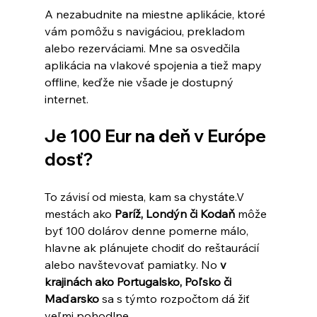
A nezabudnite na miestne aplikácie, ktoré 
vám pomôžu s navigáciou, prekladom 
alebo rezerváciami. Mne sa osvedčila 
aplikácia na vlakové spojenia a tiež mapy 
offline, keďže nie všade je dostupný 
internet.
Je 100 Eur na deň v Európe 
dosť?
To závisí od miesta, kam sa chystáte.V 
mestách ako 
Paríž, Londýn či Kodaň
 môže 
byť 100 dolárov denne pomerne málo, 
hlavne ak plánujete chodiť do reštaurácií 
alebo navštevovať pamiatky. No 
v 
krajinách ako Portugalsko, Poľsko či 
Maďarsko
 sa s týmto rozpočtom dá žiť 
veľmi pohodlne.