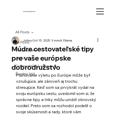
Johny Wanderlust
All Posts
Johny
Oct 15, 2025
3 minút čítania
All Posts
Múdre cestovateľské tipy
Cestovanie ✈️
pre vaše európske
Jedlo
dobrodružstvo
Cestovateľská výbava 🧳
Životný štýl
Plánovanie výletu po Európe môže byť 
vzrušujúce, ale zároveň aj trochu 
stresujúce. Keď som sa prvýkrát vydal na 
svoju európsku cestu, uvedomil som si, že 
správne tipy a triky môžu urobiť obrovský 
rozdiel. Preto som sa rozhodol podeliť o 
svoje skúsenosti a rady, ktoré vám 