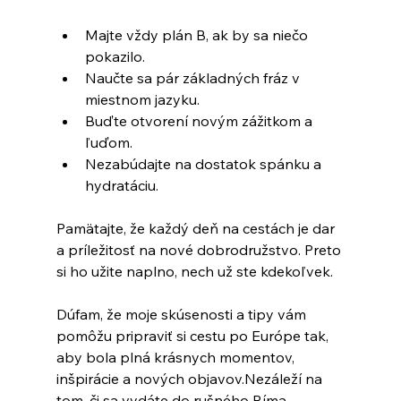
Majte vždy plán B, ak by sa niečo 
pokazilo.
Naučte sa pár základných fráz v 
miestnom jazyku.
Buďte otvorení novým zážitkom a 
ľuďom.
Nezabúdajte na dostatok spánku a 
hydratáciu.
Pamätajte, že každý deň na cestách je dar 
a príležitosť na nové dobrodružstvo. Preto 
si ho užite naplno, nech už ste kdekoľvek.
Dúfam, že moje skúsenosti a tipy vám 
pomôžu pripraviť si cestu po Európe tak, 
aby bola plná krásnych momentov, 
inšpirácie a nových objavov.Nezáleží na 
tom, či sa vydáte do rušného Ríma, 