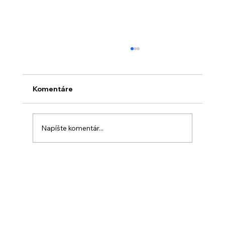
Komentáre
Napíšte komentár...
Modena Motor Valley – 4 ikonické
múzeá, ktoré musí navštíviť každý
milovník áut a motoriek