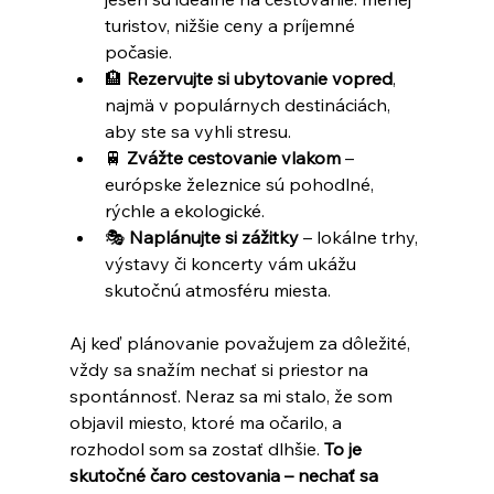
turistov, nižšie ceny a príjemné 
počasie.
🏨 
Rezervujte si ubytovanie vopred
, 
najmä v populárnych destináciách, 
aby ste sa vyhli stresu.
🚆 
Zvážte cestovanie vlakom
 – 
európske železnice sú pohodlné, 
rýchle a ekologické.
🎭 
Naplánujte si zážitky
 – lokálne trhy, 
výstavy či koncerty vám ukážu 
skutočnú atmosféru miesta.
Aj keď plánovanie považujem za dôležité, 
vždy sa snažím nechať si priestor na 
spontánnosť. Neraz sa mi stalo, že som 
objavil miesto, ktoré ma očarilo, a 
rozhodol som sa zostať dlhšie. 
To je 
skutočné čaro cestovania – nechať sa 