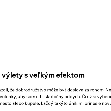
é výlety s veľkým efektom
ázali, že dobrodružstvo môže byť doslova za rohom. Ne
volenky, aby som cítil skutočný oddych. Či už si vyber
mesto alebo kúpele, každý takýto únik mi prinesie novú