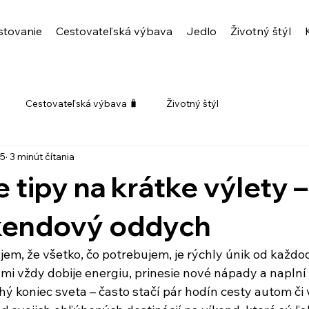
stovanie
Cestovateľská výbava
Jedlo
Životný štýl
Cestovateľská výbava 🧳
Životný štýl
25
3 minút čítania
e tipy na krátke výlety 
íkendový oddych
em, že všetko, čo potrebujem, je rýchly únik od každ
 mi vždy dobije energiu, prinesie nové nápady a naplní
ý koniec sveta – často stačí pár hodín cesty autom či 