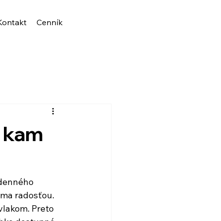
Kontakt
Cenník
– kam
odenného 
 ma radosťou. 
vlakom. Preto 