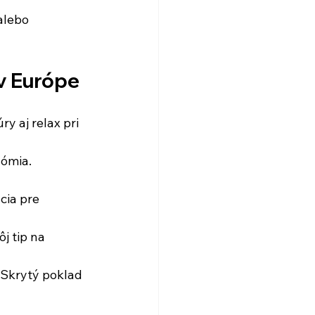
alebo 
 v Európe
y aj relax pri 
ómia. 
cia pre 
j tip na 
 Skrytý poklad 