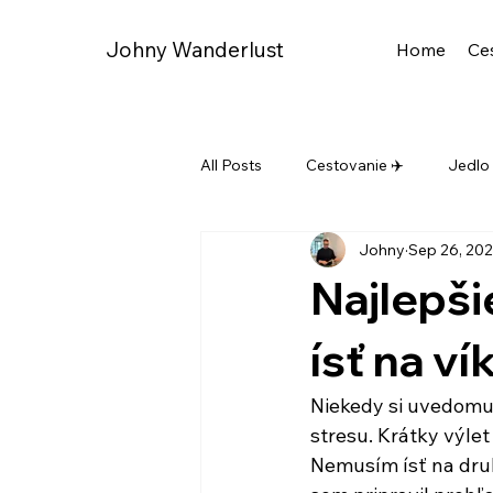
Johny Wanderlust
Home
Ce
All Posts
Cestovanie ✈️
Jedlo
Johny
Sep 26, 20
Najlepši
ísť na v
Niekedy si uvedomuj
stresu. Krátky výlet
Nemusím ísť na druh