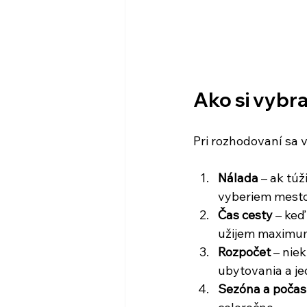
Ako si vybra
Pri rozhodovaní sa 
Nálada
 – ak tú
vyberiem mesto
Čas cesty
 – ke
užijem maximum
Rozpočet
 – nie
ubytovania a je
Sezóna a počas