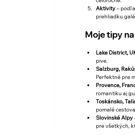
celoročne.
Aktivity
 – podľa
prehliadku galér
Moje tipy n
Lake District, U
pive.
Salzburg, Rakú
Perfektné pre m
Provence, Fran
romantiku aj gu
Toskánsko, Tal
pomalé cestova
Slovinské Alpy
pre všetkých, k