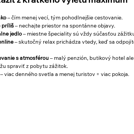
hko
 – čím menej vecí, tým pohodlnejšie cestovanie.
 príliš
 – nechajte priestor na spontánne objavy.
lne jedlo
 – miestne špeciality sú vždy súčasťou zážitk
nline
 – skutočný relax prichádza vtedy, keď sa odpojít
ovanie s atmosférou
 – malý penzión, butikový hotel ale
u spraviť z pobytu zážitok.
 – viac denného svetla a menej turistov = viac pokoja.