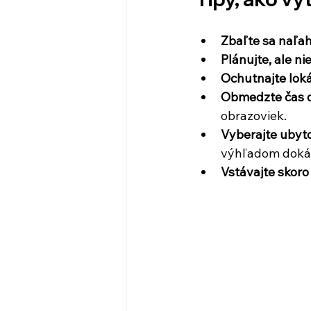
Zbaľte sa naľa
Plánujte, ale nie
Ochutnajte loká
Obmedzte čas o
obrazoviek.
Vyberajte ubyt
výhľadom dokáž
Vstávajte skoro