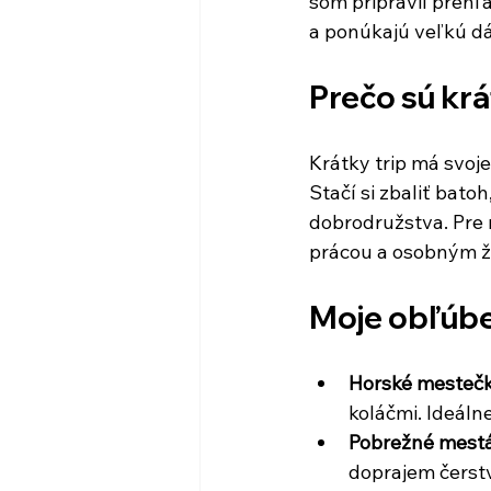
som pripravil prehľ
a ponúkajú veľkú dá
Prečo sú krá
Krátky trip má svoje
Stačí si zbaliť bato
dobrodružstva. Pre 
prácou a osobným ž
Moje obľúben
Horské mesteč
koláčmi. Ideáln
Pobrežné mest
doprajem čerst