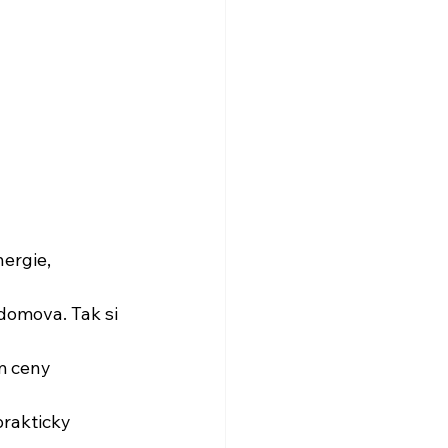
ergie, 
domova. Tak si 
m ceny 
prakticky 