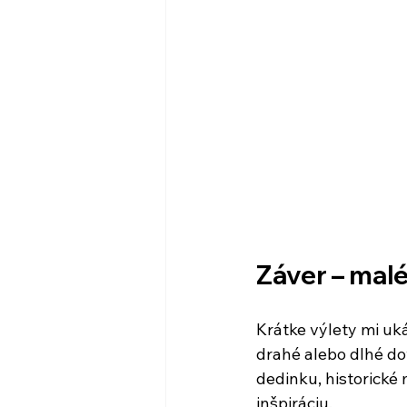
Záver – mal
Krátke výlety mi uk
drahé alebo dlhé do
dedinku, historické 
inšpiráciu.