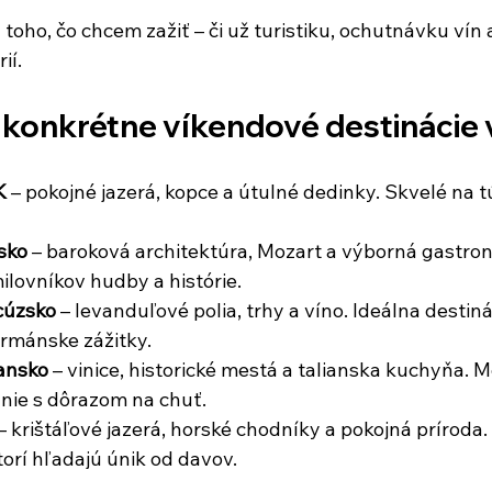
 toho, čo chcem zažiť – či už turistiku, ochutnávku vín 
ií.
a konkrétne víkendové destinácie
K
 – pokojné jazerá, kopce a útulné dedinky. Skvelé na túr
sko
 – baroková architektúra, Mozart a výborná gastron
ilovníkov hudby a histórie.
cúzsko
 – levanduľové polia, trhy a víno. Ideálna destiná
rmánske zážitky.
iansko
 – vinice, historické mestá a talianska kuchyňa. Mô
nie s dôrazom na chuť.
 – krištáľové jazerá, horské chodníky a pokojná príroda.
torí hľadajú únik od davov.