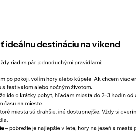
ť ideálnu destináciu na víkend
vždy riadim pár jednoduchými pravidlami:
žim po pokoji, volím hory alebo kúpele. Ak chcem viac en
 s festivalom alebo nočným životom.
ďže ide o krátky pobyt, hľadám miesta do 2–3 hodín od 
 času na mieste.
ktoré miesta sú drahšie, iné dostupnejšie. Vždy si overí
dla.
ie
 – pobrežie je najlepšie v lete, hory na jeseň a mestá 