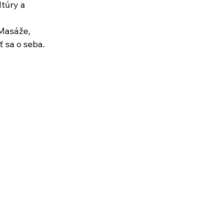
ltúry a 
Masáže, 
 sa o seba.