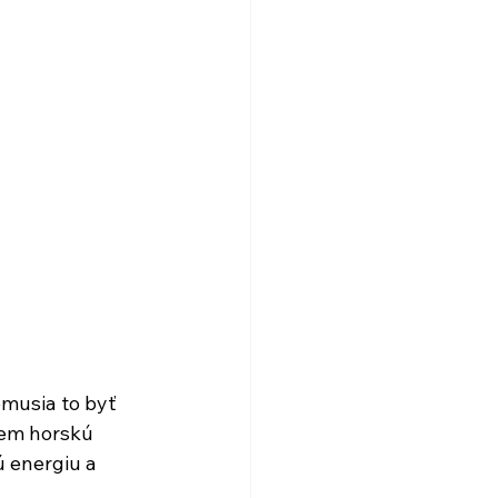
musia to byť 
iem horskú 
 energiu a 