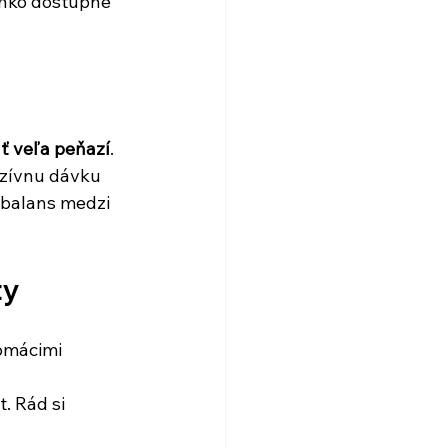
ahko dostupné 
ť veľa peňazí
. 
nzívnu dávku 
 balans medzi 
ty
domácimi 
. Rád si 