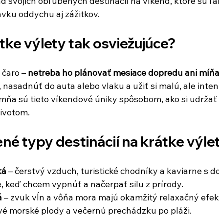
ad svojich obľúbených destinácií na víkend, ktoré sú ľ
vku oddychu aj zážitkov.
tke výlety tak osviežujúce?
 čaro – 
netreba ho plánovať mesiace dopredu ani míňa
h, nasadnúť do auta alebo vlaku a užiť si malú, ale inte
mňa sú tieto víkendové úniky spôsobom, ako si udržať
ivotom.
é typy destinácií na krátke výle
ká
 – čerstvý vzduch, turistické chodníky a kaviarne s 
e, keď chcem vypnúť a načerpať silu z prírody.
á
 – zvuk vĺn a vôňa mora majú okamžitý relaxačný efekt
vé morské plody a večernú prechádzku po pláži.