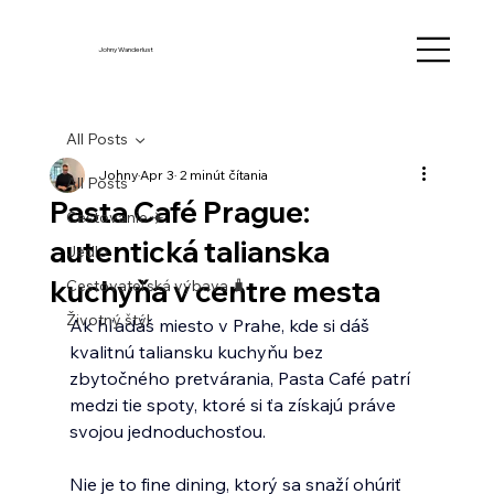
Johny Wanderlust
All Posts
Johny
Apr 3
2 minút čítania
All Posts
Pasta Café Prague:
Cestovanie ✈️
autentická talianska
Jedlo
kuchyňa v centre mesta
Cestovateľská výbava 🧳
Životný štýl
Ak hľadáš miesto v Prahe, kde si dáš 
kvalitnú taliansku kuchyňu bez 
zbytočného pretvárania, Pasta Café patrí 
medzi tie spoty, ktoré si ťa získajú práve 
svojou jednoduchosťou.
Nie je to fine dining, ktorý sa snaží ohúriť 