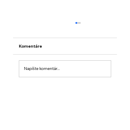
Komentáre
Napíšte komentár...
Marina Restaurant Prague: večera na
lodi s výhľadom, ktorý si zapamätáš