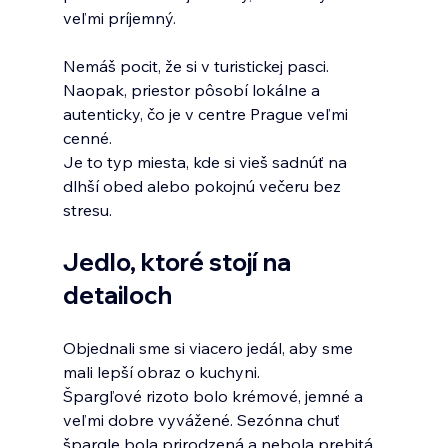
veľmi príjemný.
Nemáš pocit, že si v turistickej pasci. 
Naopak, priestor pôsobí lokálne a 
autenticky, čo je v centre Prague veľmi 
cenné.
Je to typ miesta, kde si vieš sadnúť na 
dlhší obed alebo pokojnú večeru bez 
stresu.
Jedlo, ktoré stojí na 
detailoch
Objednali sme si viacero jedál, aby sme 
mali lepší obraz o kuchyni.
Špargľové rizoto bolo krémové, jemné a 
veľmi dobre vyvážené. Sezónna chuť 
špargle bola prirodzená a nebola prebitá 