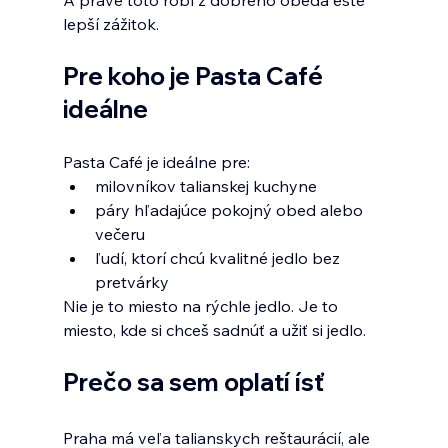
A práve toto robí z dobrého obeda ešte 
lepší zážitok.
Pre koho je Pasta Café 
ideálne
Pasta Café je ideálne pre:
milovníkov talianskej kuchyne
páry hľadajúce pokojný obed alebo 
večeru
ľudí, ktorí chcú kvalitné jedlo bez 
pretvárky
Nie je to miesto na rýchle jedlo. Je to 
miesto, kde si chceš sadnúť a užiť si jedlo.
Prečo sa sem oplatí ísť
Praha má veľa talianskych reštaurácií, ale 