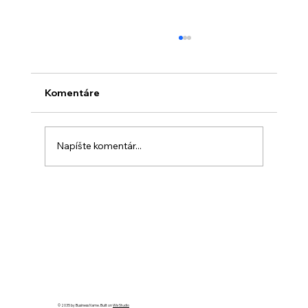
Komentáre
Napíšte komentár...
Kreatívne víkendové výlety: Objavte
nové miesta a zážitky
© 2035 by Business Name. Built on
Wix Studio