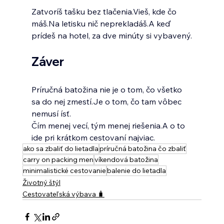
Zatvoríš tašku bez tlačenia.Vieš, kde čo 
máš.Na
 letisku nič neprekladáš.A keď 
prídeš na hotel, za dve minúty si vybavený.
Záver
Príručná batožina nie je o tom, čo všetko 
sa do nej 
zmestí.Je
 o tom, čo tam vôbec 
nemusí ísť.
Čím menej vecí, tým menej riešenia.A o to 
ide pri krátkom cestovaní najviac.
ako sa zbaliť do lietadla
príručná batožina čo zbaliť
carry on packing men
víkendová batožina
minimalistické cestovanie
balenie do lietadla
Životný štýl
Cestovateľská výbava 🧳