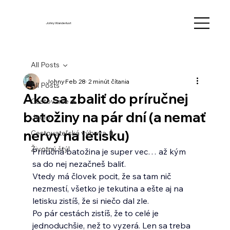
Johny Wanderlust
All Posts
Johny
Feb 28
2 minút čítania
All Posts
Ako sa zbaliť do príručnej
Cestovanie ✈️
batožiny na pár dní (a nemať
Jedlo
nervy na letisku)
Cestovateľská výbava 🧳
Životný štýl
Príručná batožina je super vec… až kým 
sa do nej nezačneš baliť.
Vtedy má človek pocit, že sa tam nič 
nezmestí, všetko je tekutina a ešte aj na 
letisku zistíš, že si niečo dal zle.
Po pár cestách zistíš, že to celé je 
jednoduchšie, než to vyzerá. Len sa treba 