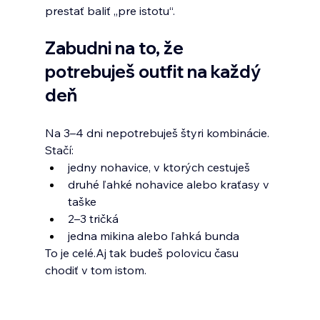
prestať baliť „pre istotu“.
Zabudni na to, že 
potrebuješ outfit na každý 
deň
Na 3–4 dni nepotrebuješ štyri kombinácie.
Stačí:
jedny nohavice, v ktorých cestuješ
druhé ľahké nohavice alebo kraťasy v 
taške
2–3 tričká
jedna mikina alebo ľahká bunda
To je celé.Aj tak budeš polovicu času 
chodiť v tom istom.