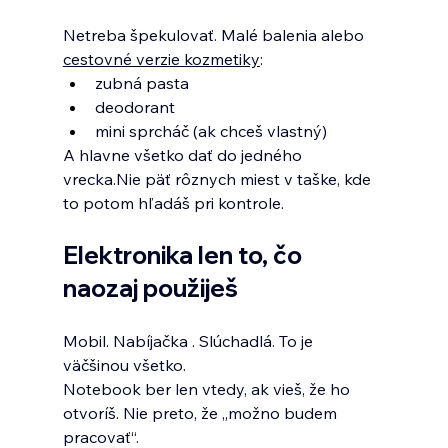
Netreba špekulovať. Malé balenia alebo 
cestovné verzie kozmetiky
:
zubná pasta
deodorant
mini sprcháč (ak chceš vlastný)
A hlavne všetko dať do jedného 
vrecka.Nie päť rôznych miest v taške, kde 
to potom hľadáš pri kontrole.
Elektronika len to, čo 
naozaj použiješ
Mobil. Nabíjačka . Slúchadlá. To je 
väčšinou všetko.
Notebook ber len vtedy, ak vieš, že ho 
otvoríš. Nie preto, že „možno budem 
pracovať“.