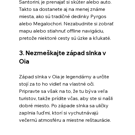
Santorini, je prenajať si skúter alebo auto. 
Takto sa dostanete aj na menej známe 
miesta, ako sú tradičné dedinky Pyrgos 
alebo Megalochori. Nezabudnite si zobrať 
mapu alebo stiahnuť offline navigáciu, 
pretože niektoré cesty sú úzke a kľukaté.
3. Nezmeškajte západ slnka v 
Oia
Západ slnka v Oia je legendárny a určite 
stojí za to ho vidieť na vlastné oči. 
Pripravte sa však na to, že tu býva veľa 
turistov, takže prídite včas, aby ste si našli 
dobré miesto. Po západe slnka sa uličky 
zaplnia ľuďmi, ktorí si vychutnávajú 
večernú atmosféru a miestne reštaurácie.