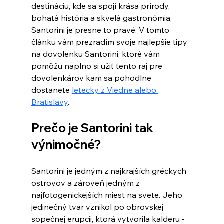
destináciu, kde sa spojí krása prírody, 
bohatá história a skvelá gastronómia, 
Santorini je presne to pravé. V tomto 
článku vám prezradím svoje najlepšie tipy 
na dovolenku Santorini, ktoré vám 
pomôžu naplno si užiť tento raj pre 
dovolenkárov kam sa pohodlne 
dostanete 
letecky z Viedne alebo 
Bratislavy
. 
Prečo je Santorini tak 
výnimočné?
Santorini je jedným z najkrajších gréckych 
ostrovov a zároveň jedným z 
najfotogenickejších miest na svete. Jeho 
jedinečný tvar vznikol po obrovskej 
sopečnej erupcii, ktorá vytvorila kalderu - 