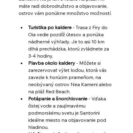
máte radi dobrodružstvo a objavovanie, 
ostrov vám ponúkne množstvo možností.
Turistika po kaldere
 - Trasa z Firy do 
Oia vedie pozdĺž útesov a ponúka 
nádherné výhľady. Je to asi 10 km 
dlhá prechádzka, ktorú zvládnete za 
3-4 hodiny.
Plavba okolo kaldery
 - Môžete si 
zarezervovať výlet loďou, ktorá vás 
zavezie k horúcim prameňom, na 
neobývaný ostrov Nea Kameni alebo 
na pláž Red Beach.
Potápanie a šnorchlovanie
 - Vďaka 
čistej vode a zaujímavému 
podmorskému svetu je Santorini 
ideálne miesto na objavovanie pod 
hladinou.