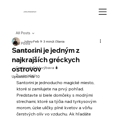
Johny Wanderlust
All Posts
Johny
Feb 9
3 minút čítania
All Posts
Santorini je jedným z
Cestovanie ✈️
najkrajších gréckych
Jedlo
ostrovov
Cestovateľská výbava 🧳
Životný štýl
Updated:
Feb 10
Santorini je jednoducho magické miesto, 
ktoré si zamilujete na prvý pohľad. 
Predstavte si biele domčeky s modrými 
strechami, ktoré sa týčia nad tyrkysovým 
morom, úzke uličky plné kvetov a vôňu 
čerstvých olív vo vzduchu. Ak hľadáte 