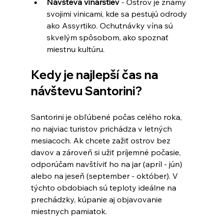
Návšteva vinárstiev
 - Ostrov je známy 
svojimi vinicami, kde sa pestujú odrody 
ako Assyrtiko. Ochutnávky vína sú 
skvelým spôsobom, ako spoznať 
miestnu kultúru.
Kedy je najlepší čas na 
návštevu Santorini?
Santorini je obľúbené počas celého roka, 
no najviac turistov prichádza v letných 
mesiacoch. Ak chcete zažiť ostrov bez 
davov a zároveň si užiť príjemné počasie, 
odporúčam navštíviť ho na jar (apríl - jún) 
alebo na jeseň (september - október). V 
týchto obdobiach sú teploty ideálne na 
prechádzky, kúpanie aj objavovanie 
miestnych pamiatok.