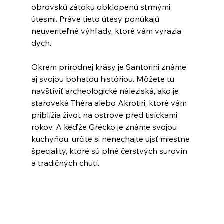
obrovskú zátoku obklopenú strmými 
útesmi. Práve tieto útesy ponúkajú 
neuveriteľné výhľady, ktoré vám vyrazia 
dych.
Okrem prírodnej krásy je Santorini známe 
aj svojou bohatou históriou. Môžete tu 
navštíviť archeologické náleziská, ako je 
staroveká Théra alebo Akrotiri, ktoré vám 
priblížia život na ostrove pred tisíckami 
rokov. A keďže Grécko je známe svojou 
kuchyňou, určite si nenechajte ujsť miestne 
špeciality, ktoré sú plné čerstvých surovín 
a tradičných chutí.