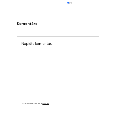
Komentáre
Napíšte komentár...
Modena Motor Valley – 4 ikonické
múzeá, ktoré musí navštíviť každý
milovník áut a motoriek
© 2035 by Business Name. Built on
Wix Studio