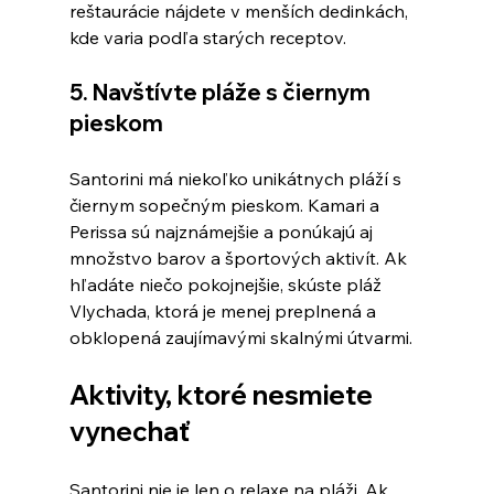
reštaurácie nájdete v menších dedinkách, 
kde varia podľa starých receptov.
5. Navštívte pláže s čiernym 
pieskom
Santorini má niekoľko unikátnych pláží s 
čiernym sopečným pieskom. Kamari a 
Perissa sú najznámejšie a ponúkajú aj 
množstvo barov a športových aktivít. Ak 
hľadáte niečo pokojnejšie, skúste pláž 
Vlychada, ktorá je menej preplnená a 
obklopená zaujímavými skalnými útvarmi.
Aktivity, ktoré nesmiete 
vynechať
Santorini nie je len o relaxe na pláži. Ak 