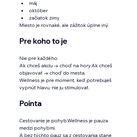
máj
október
začiatok zimy
Miesto je rovnaké, ale zážitok úplne iný.
Pre koho to je
Nie pre každého.
Ak chceš akciu → choď na hory.Ak chceš 
objavovať → choď do mesta.
Wellness je pre moment, keď potrebuješ 
vypnúť hlavu, nie ju stimulovať.
Pointa
Cestovanie je pohyb.Wellness je pauza 
medzi pohybmi.
A bez týchto pauz sa z cestovania stane 