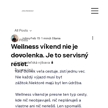
Johny Wanderlust
All Posts
Johny
Feb 15
1 minút čítania
All Posts
Wellness víkend nie je
Cestovanie ✈️
dovolenka. Je to servisný
Jedlo
reset.
Cestovateľská výbava 🧳
Životný štýl
Keď človek veľa cestuje, zistí jednu vec.
Nie každý výjazd musí byť 
zážitok.Niektoré majú byť len údržba.
Wellness víkend je presne ten typ cesty, 
kde nič neobjavuješ, nič neplánuješ a 
vlastne ani nič neriešiš. Len spomalíš.