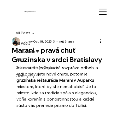
Johny Wanderlust
All Posts
Johny
Oct 18, 2025
3 minút čítania
All Posts
Marani – pravá chuť
Cestovanie ✈️
Gruzínska v srdci Bratislavy
Jedlo
Ak milujete jedlo, ktoré rozpráva príbeh, a 
Cestovateľská výbava 🧳
radi objavujete nové chute, potom je 
Životný štýl
gruzínska reštaurácia Marani v Auparku
miestom, ktoré by ste nemali obísť. Je to 
miesto, kde sa tradícia spája s eleganciou, 
vôňa korenín s pohostinnosťou a každé 
sústo vás prenesie priamo do Tbilisi.