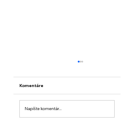
Komentáre
Napíšte komentár...
Objavte kulinárske poklady Ríma v