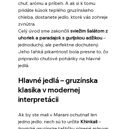
chuť, arómu a príbeh. A ak si k tomu 
pridáte kúsok teplého gruzínskeho 
chleba, dostanete jedlo, ktoré vás zohreje 
zvnútra.
Celý úvod sme zakončili 
sviežim šalátom z 
uhoriek a paradajok s gurijskou adžikou
 – 
jednoduchý, ale perfektne dochutený. 
Jeho ľahká pikantnosť bola presne to, čo 
pripravilo chuťové poháriky na hlavné 
jedlá.
Hlavné jedlá – gruzínska 
klasika v modernej 
interpretácii
Ak by ste mali v Marani ochutnať len 
jedno jedlo, nech sú to určite 
Khinkali
 – 
ikonické gruzínske taštičky plnené mäsom, 