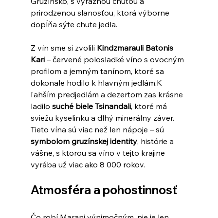
Gruzínsko, s výraznou chuťou a 
prirodzenou slanosťou, ktorá výborne 
dopĺňa sýte chute jedla.
Z vín sme si zvolili 
Kindzmarauli Batonis 
Kari
 – červené polosladké víno s ovocným 
profilom a jemným tanínom, ktoré sa 
dokonale hodilo k hlavným jedlám.K 
ľahším predjedlám a dezertom zas krásne 
ladilo 
suché biele Tsinandali
, ktoré má 
sviežu kyselinku a dlhý minerálny záver.
Tieto vína sú viac než len nápoje – sú 
symbolom gruzínskej identity
, histórie a 
vášne, s ktorou sa víno v tejto krajine 
vyrába už viac ako 8 000 rokov.
Atmosféra a pohostinnosť
Čo robí Marani výnimočným, nie je len 