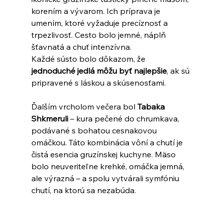
korením a vývarom. Ich príprava je 
umením, ktoré vyžaduje precíznosť a 
trpezlivosť. Cesto bolo jemné, náplň 
šťavnatá a chuť intenzívna.
Každé sústo bolo dôkazom, že 
jednoduché jedlá môžu byť najlepšie
, ak sú 
pripravené s láskou a skúsenosťami.
Ďalším vrcholom večera bol 
Tabaka 
Shkmeruli
 – kura pečené do chrumkava, 
podávané s bohatou cesnakovou 
omáčkou. Táto kombinácia vôní a chutí je 
čistá esencia gruzínskej kuchyne. Mäso 
bolo neuveriteľne krehké, omáčka jemná, 
ale výrazná – a spolu vytvárali symfóniu 
chutí, na ktorú sa nezabúda.