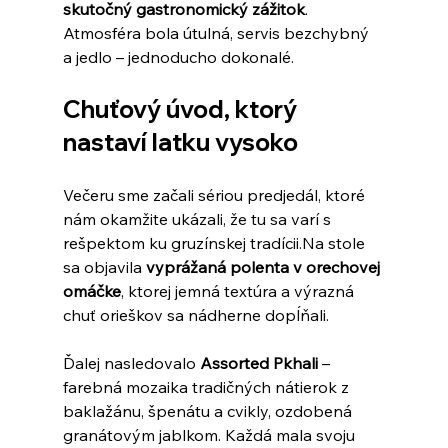
skutočný gastronomický zážitok
. 
Atmosféra bola útulná, servis bezchybný 
a jedlo – jednoducho dokonalé.
Chuťový úvod, ktorý 
nastaví latku vysoko
Večeru sme začali sériou predjedál, ktoré 
nám okamžite ukázali, že tu sa varí s 
rešpektom ku gruzínskej 
tradícii.Na
 stole 
sa objavila 
vyprážaná polenta v orechovej 
omáčke
, ktorej jemná textúra a výrazná 
chuť orieškov sa nádherne dopĺňali.
Ďalej nasledovalo 
Assorted Pkhali
 – 
farebná mozaika tradičných nátierok z 
baklažánu, špenátu a cvikly, ozdobená 
granátovým jablkom. Každá mala svoju 