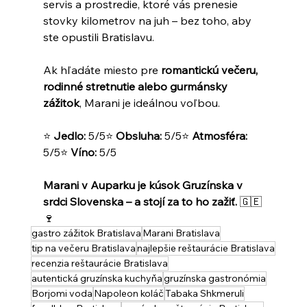
servis a prostredie, ktoré vás prenesie 
stovky kilometrov na juh – bez toho, aby 
ste opustili Bratislavu.
Ak hľadáte miesto pre 
romantickú večeru, 
rodinné stretnutie alebo gurmánsky 
zážitok
, Marani je ideálnou voľbou.
⭐ 
Jedlo:
 5/5⭐ 
Obsluha:
 5/5⭐ 
Atmosféra:
5/5⭐ 
Víno:
 5/5
Marani v Auparku je kúsok Gruzínska v 
srdci Slovenska – a stojí za to ho zažiť.
 🇬🇪
🍷
gastro zážitok Bratislava
Marani Bratislava
tip na večeru Bratislava
najlepšie reštaurácie Bratislava
recenzia reštaurácie Bratislava
autentická gruzínska kuchyňa
gruzínska gastronómia
Borjomi voda
Napoleon koláč
Tabaka Shkmeruli