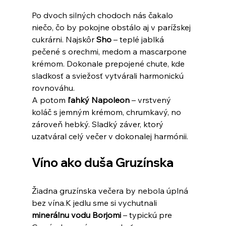
Po dvoch silných chodoch nás čakalo 
niečo, čo by pokojne obstálo aj v parížskej 
cukrárni. Najskôr 
Sho
 – teplé jablká 
pečené s orechmi, medom a mascarpone 
krémom. Dokonale prepojené chute, kde 
sladkosť a sviežosť vytvárali harmonickú 
rovnováhu.
A potom 
ľahký Napoleon
 – vrstvený 
koláč s jemným krémom, chrumkavý, no 
zároveň hebký. Sladký záver, ktorý 
uzatváral celý večer v dokonalej harmónii.
Víno ako duša Gruzínska
Žiadna gruzínska večera by nebola úplná 
bez vína.K jedlu sme si vychutnali 
minerálnu vodu Borjomi
 – typickú pre 