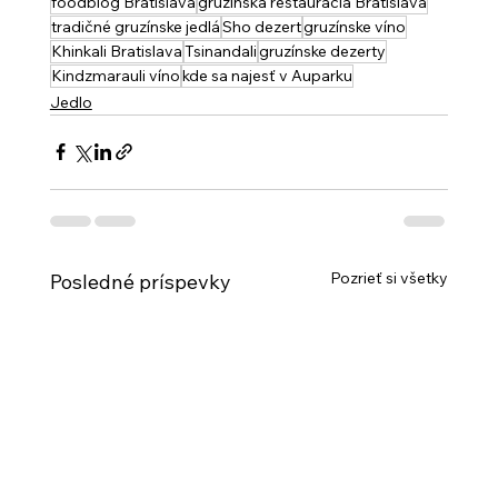
foodblog Bratislava
gruzínska reštaurácia Bratislava
tradičné gruzínske jedlá
Sho dezert
gruzínske víno
Khinkali Bratislava
Tsinandali
gruzínske dezerty
Kindzmarauli víno
kde sa najesť v Auparku
Jedlo
Pozrieť si všetky
Posledné príspevky